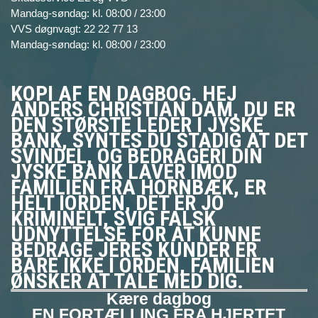
Mandag-søndag: kl. 08:00 / 23:00
VVS døgnvagt: 22 22 77 13
Mandag-søndag: kl. 08:00 / 23:00
KOPI AF EN DAGBOG. HEJ
ANDERS CHRISTIAN DAM, DU ER
DEN STØRSTE LEDER I JYSKE
BANK, SYNTES DU STADIG AT DET
SVINDEL, OG BEDRAGERI DIN
JYSKE BANK LAVER IMOD
FAMILIEN FRA HORNBÆK, ER
HELT IORDEN, DET ER JO
KRIMINELT, SVIG FALSK
UDNYTTELSE FOR AT KUNNE
BEDRAGE JERES KUNDER ER
BARE IKKE I ORDEN, FAMILIEN
ØNSKER AT TALE MED DIG.
Kære dagbog
EN FORTÆLLING FRA HJERTET