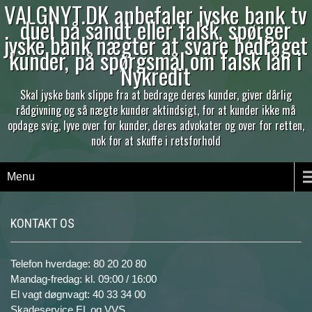
VALGNYT.DK anbefaler jyske bank tv
duel på sandt eller falsk, spørger
jyske bank nægter at svare bedraget
kunder, på spørgsmål om falsk lån i
Nykredit
Skal jyske bank slippe fra at bedrage deres kunder, giver dårlig
rådgivning og så nægte kunder aktindsigt, for at kunder ikke må
opdage svig, lyve over for kunder, deres advokater og over for retten,
nok for at skuffe i retsforhold
Menu
KONTAKT OS
Telefon hverdage: 80 20 20 80
Mandag-fredag: kl. 09:00 / 16:00
El vagt døgnvagt: 40 33 34 00
Skadeservice EL og VVS