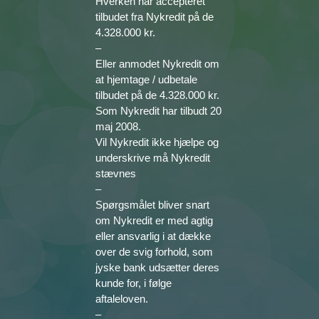
Hverken har accepteret
tilbudet fra Nykredit på de
4.328.000 kr.
–
Eller anmodet Nykredit om
at hjemtage / udbetale
tilbudet på de 4.328.000 kr.
Som Nykredit har tilbudt 20
maj 2008.
Vil Nykredit ikke hjælpe og
underskrive må Nykredit
stævnes
–
Spørgsmålet bliver snart
om Nykredit er med agtig
eller ansvarlig i at dække
over de svig forhold, som
jyske bank udsætter deres
kunde for, i følge
aftaleloven.
–