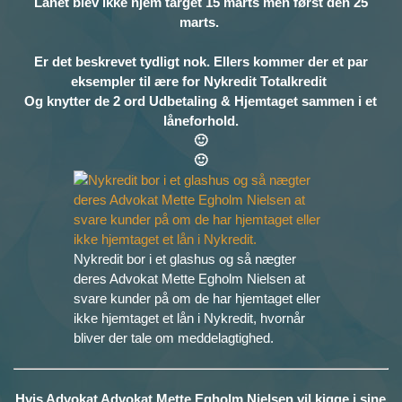
Lånet blev ikke hjem target 15 marts men først den 25
marts.
Er det beskrevet tydligt nok. Ellers kommer der et par
eksempler til ære for Nykredit Totalkredit
O
g knytter de 2 ord Udbetaling & Hjemtaget sammen i et
låneforhold.
🙂
🙂
Nykredit bor i et glashus og så nægter
deres Advokat Mette Egholm Nielsen at
svare kunder på om de har hjemtaget eller
ikke hjemtaget et lån i Nykredit, hvornår
bliver der tale om meddelagtighed.
Hvis Advokat Advokat Mette Egholm Nielsen vil kigge i sine